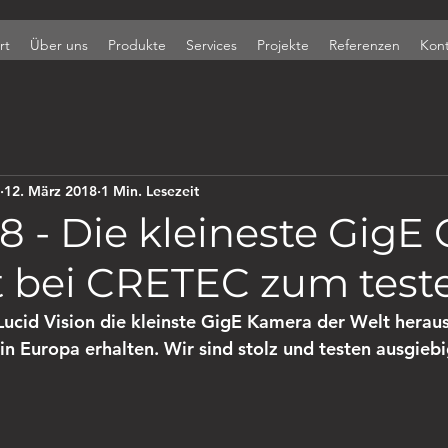
rt
Über uns
Produkte
Services
Projekte
Referenzen
Kont
12. März 2018
1 Min. Lesezeit
18 - Die kleineste Gig
t bei CRETEC zum test
Lucid Vision die kleinste GigE Kamera der Welt herau
 in Europa erhalten. Wir sind stolz und testen ausgieb