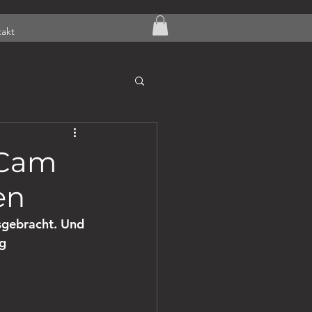
akt
E Cam
en
sgebracht. Und 
ig