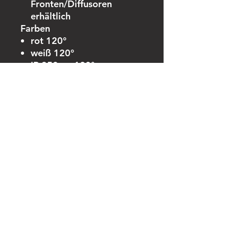
Fronten/Diffusoren
erhältlich
Farben
rot 120°
weiß 120°
IR 850nm 120°
blau 120°
grün 120°
RGB 120°
DOWNLOAD Data-sheet
DOWNLOAD 3D (STEP)
Datei
DOWNLOAD Datasheet